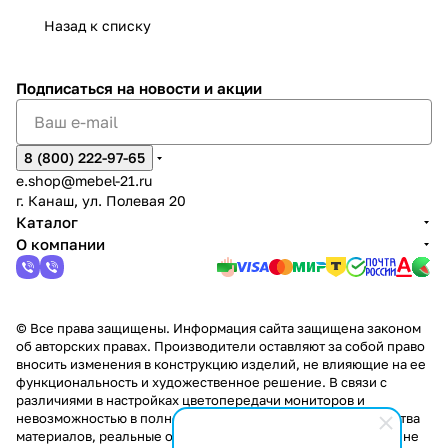
Сна
-1
х
Сна
ыре
с.
и
ксар
Чебокс
ал
Назад к списку
2
Яльчи
и
ы
арах
%
ки
Подписаться
на новости и акции
8 (800) 222-97-65
e.shop@mebel-21.ru
г. Канаш, ул. Полевая 20
Каталог
О компании
© Все права защищены. Информация сайта защищена законом
об авторских правах. Производители оставляют за собой право
вносить изменения в конструкцию изделий, не влияющие на ее
функциональность и художественное решение. В связи с
различиями в настройках цветопередачи мониторов и
невозможностью в полной мере передать некоторые свойства
материалов, реальные оттенки и текстуры продукции могут не