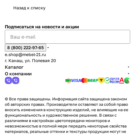
Сна
-1
х
Сна
ыре
с.
и
ксар
Чебокс
ал
Назад к списку
2
Яльчи
и
ы
арах
%
ки
Подписаться
на новости и акции
8 (800) 222-97-65
e.shop@mebel-21.ru
г. Канаш, ул. Полевая 20
Каталог
О компании
© Все права защищены. Информация сайта защищена законом
об авторских правах. Производители оставляют за собой право
вносить изменения в конструкцию изделий, не влияющие на ее
функциональность и художественное решение. В связи с
различиями в настройках цветопередачи мониторов и
невозможностью в полной мере передать некоторые свойства
материалов, реальные оттенки и текстуры продукции могут не