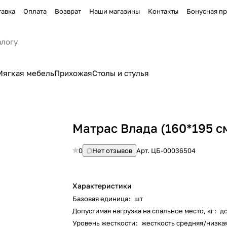
тавка
Оплата
Возврат
Наши магазины
Контакты
Бонусная п
Мягкая мебель
Прихожая
Столы и стулья
Матрас Влада (160*195 с
0
Нет отзывов
Арт.
ЦБ-00036504
Характеристики
Базовая единица
:
шт
Допустимая нагрузка на спальное место, кг
:
до
Уровень жесткости
:
жесткость средняя/низкая