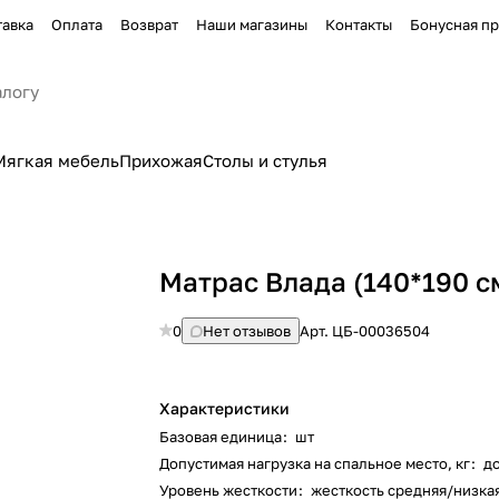
тавка
Оплата
Возврат
Наши магазины
Контакты
Бонусная п
Мягкая мебель
Прихожая
Столы и стулья
Матрас Влада (140*190 с
0
Нет отзывов
Арт.
ЦБ-00036504
Характеристики
Базовая единица
:
шт
Допустимая нагрузка на спальное место, кг
:
до
Уровень жесткости
:
жесткость средняя/низкая