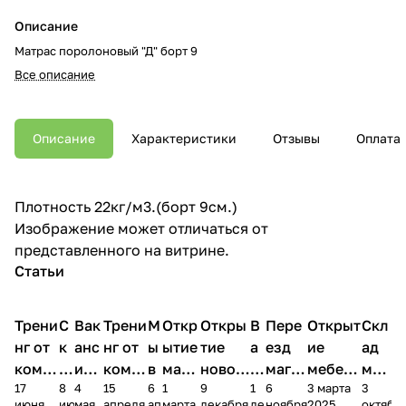
Описание
Матрас поролоновый "Д" борт 9
Все описание
Описание
Характеристики
Отзывы
Оплата
Плотность 22кг/м3.(борт 9см.)
Изображение может отличаться от
представленного на витрине.
Статьи
Трени
С
Вак
Трени
М
Откр
Откры
В
Пере
Открыт
Скл
нг от
к
анс
нг от
ы
ытие
тие
а
езд
ие
ад
комп
и
ия в
комп
в
мага
новог
к
магаз
мебель
меб
17
8
4
15
6
1
9
1
6
3 марта
3
ании
д
Чеб
ании
М
зина
о
а
ина в
ного
ели
июня
июня
мая
апреля
апреля
марта
декабря
декабря
ноября
2025
октябр