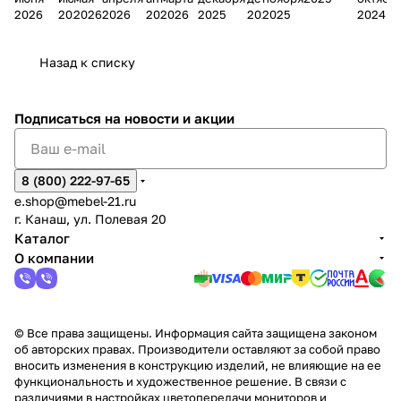
Мело
к
окс
Мело
А
в
магаз
н
г.
салона
пер
2026
2026
2026
2026
2026
2026
2025
2025
2025
2024
дия
и
ара
дия
Х
Алат
ина в
с
Чебо
в
еех
Сна
-1
х
Сна
ыре
с.
и
ксар
Чебокс
ал
Назад к списку
2
Яльчи
и
ы
арах
%
ки
Подписаться
на новости и акции
8 (800) 222-97-65
e.shop@mebel-21.ru
г. Канаш, ул. Полевая 20
Каталог
О компании
© Все права защищены. Информация сайта защищена законом
об авторских правах. Производители оставляют за собой право
вносить изменения в конструкцию изделий, не влияющие на ее
функциональность и художественное решение. В связи с
различиями в настройках цветопередачи мониторов и