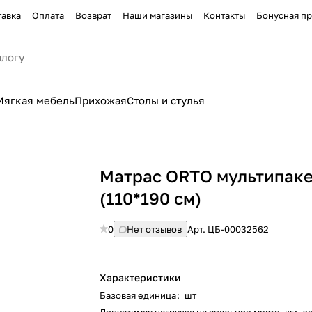
тавка
Оплата
Возврат
Наши магазины
Контакты
Бонусная п
Мягкая мебель
Прихожая
Столы и стулья
Матрас ORTO мультипак
(110*190 см)
0
Нет отзывов
Арт.
ЦБ-00032562
Характеристики
Базовая единица
:
шт