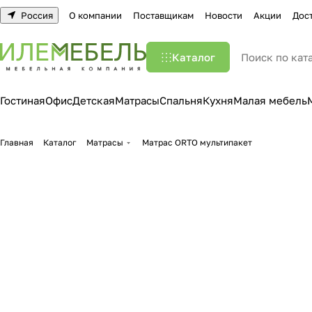
Россия
О компании
Поставщикам
Новости
Акции
Дос
Каталог
Гостиная
Офис
Детская
Матрасы
Спальня
Кухня
Малая мебель
Главная
Каталог
Матрасы
Матрас ORTO мультипакет