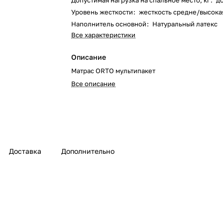
Допустимая нагрузка на спальное место, кг
:
д
Уровень жесткости
:
жесткость средне/высокая
Наполнитель основной
:
Натуральный латекс
Все характеристики
Описание
Матрас ORTO мультипакет
Все описание
Доставка
Дополнительно