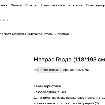
тавка
Оплата
Возврат
Наши магазины
Контакты
Бонусная п
Мягкая мебель
Прихожая
Столы и стулья
Матрас Герда (118*193 см
0
Нет отзывов
Арт.
ЦБ-00041781
Характеристики
Базовая единица
:
шт
Допустимая нагрузка на спальное место, кг
:
д
Уровень жесткости
:
жесткость средняя (3)