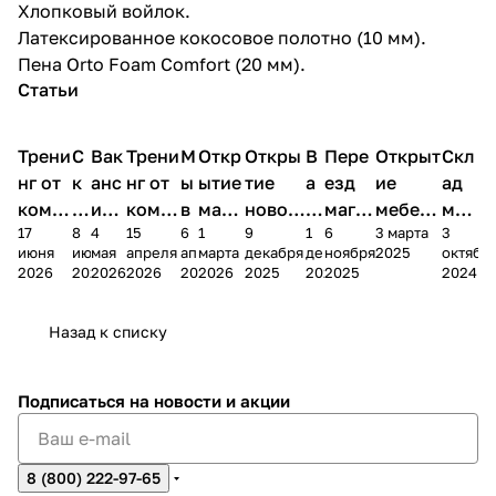
Хлопковый войлок.
Латексированное кокосовое полотно (10 мм).
Пена Orto Foam Comfort (20 мм).
Статьи
Трени
С
Вак
Трени
М
Откр
Откры
В
Пере
Открыт
Скл
нг от
к
анс
нг от
ы
ытие
тие
а
езд
ие
ад
комп
и
ия в
комп
в
мага
новог
к
магаз
мебель
меб
17
8
4
15
6
1
9
1
6
3 марта
3
ании
д
Чеб
ании
М
зина
о
а
ина в
ного
ели
июня
июня
мая
апреля
апреля
марта
декабря
декабря
ноября
2025
октябр
Мело
к
окс
Мело
А
в
магаз
н
г.
салона
пер
2026
2026
2026
2026
2026
2026
2025
2025
2025
2024
дия
и
ара
дия
Х
Алат
ина в
с
Чебо
в
еех
Сна
-1
х
Сна
ыре
с.
и
ксар
Чебокс
ал
Назад к списку
2
Яльчи
и
ы
арах
%
ки
Подписаться
на новости и акции
8 (800) 222-97-65