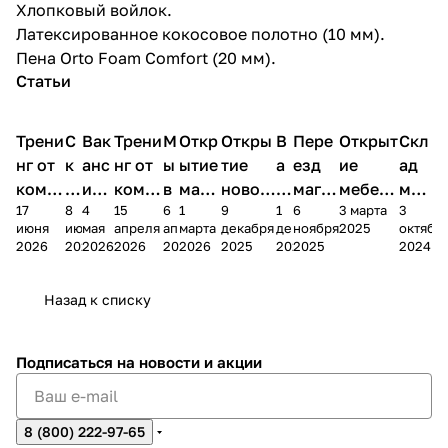
Хлопковый войлок.
Латексированное кокосовое полотно (10 мм).
Пена Orto Foam Comfort (20 мм).
Статьи
Трени
С
Вак
Трени
М
Откр
Откры
В
Пере
Открыт
Скл
нг от
к
анс
нг от
ы
ытие
тие
а
езд
ие
ад
комп
и
ия в
комп
в
мага
новог
к
магаз
мебель
меб
17
8
4
15
6
1
9
1
6
3 марта
3
ании
д
Чеб
ании
М
зина
о
а
ина в
ного
ели
июня
июня
мая
апреля
апреля
марта
декабря
декабря
ноября
2025
октябр
Мело
к
окс
Мело
А
в
магаз
н
г.
салона
пер
2026
2026
2026
2026
2026
2026
2025
2025
2025
2024
дия
и
ара
дия
Х
Алат
ина в
с
Чебо
в
еех
Сна
-1
х
Сна
ыре
с.
и
ксар
Чебокс
ал
Назад к списку
2
Яльчи
и
ы
арах
%
ки
Подписаться
на новости и акции
8 (800) 222-97-65