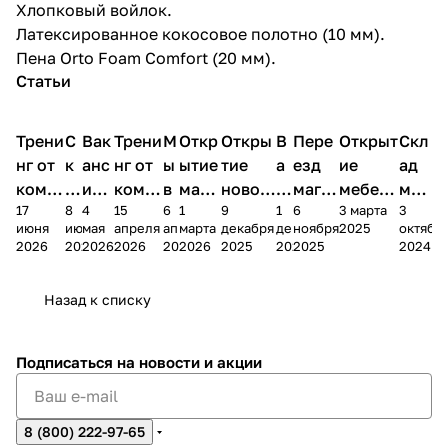
Хлопковый войлок.
Латексированное кокосовое полотно (10 мм).
Пена Orto Foam Comfort (20 мм).
Статьи
Трени
С
Вак
Трени
М
Откр
Откры
В
Пере
Открыт
Скл
нг от
к
анс
нг от
ы
ытие
тие
а
езд
ие
ад
комп
и
ия в
комп
в
мага
новог
к
магаз
мебель
меб
17
8
4
15
6
1
9
1
6
3 марта
3
ании
д
Чеб
ании
М
зина
о
а
ина в
ного
ели
июня
июня
мая
апреля
апреля
марта
декабря
декабря
ноября
2025
октябр
Мело
к
окс
Мело
А
в
магаз
н
г.
салона
пер
2026
2026
2026
2026
2026
2026
2025
2025
2025
2024
дия
и
ара
дия
Х
Алат
ина в
с
Чебо
в
еех
Сна
-1
х
Сна
ыре
с.
и
ксар
Чебокс
ал
Назад к списку
2
Яльчи
и
ы
арах
%
ки
Подписаться
на новости и акции
8 (800) 222-97-65