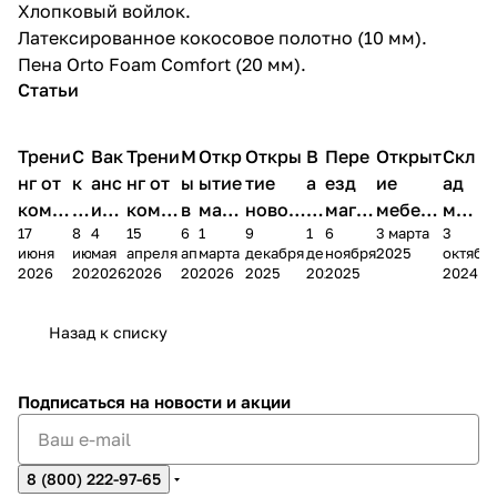
Хлопковый войлок.
Латексированное кокосовое полотно (10 мм).
Пена Orto Foam Comfort (20 мм).
Статьи
Трени
С
Вак
Трени
М
Откр
Откры
В
Пере
Открыт
Скл
нг от
к
анс
нг от
ы
ытие
тие
а
езд
ие
ад
комп
и
ия в
комп
в
мага
новог
к
магаз
мебель
меб
17
8
4
15
6
1
9
1
6
3 марта
3
ании
д
Чеб
ании
М
зина
о
а
ина в
ного
ели
июня
июня
мая
апреля
апреля
марта
декабря
декабря
ноября
2025
октябр
Мело
к
окс
Мело
А
в
магаз
н
г.
салона
пер
2026
2026
2026
2026
2026
2026
2025
2025
2025
2024
дия
и
ара
дия
Х
Алат
ина в
с
Чебо
в
еех
Сна
-1
х
Сна
ыре
с.
и
ксар
Чебокс
ал
Назад к списку
2
Яльчи
и
ы
арах
%
ки
Подписаться
на новости и акции
8 (800) 222-97-65