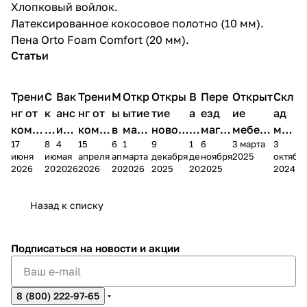
Хлопковый войлок.
Латексированное кокосовое полотно (10 мм).
Пена Orto Foam Comfort (20 мм).
Статьи
Трени
С
Вак
Трени
М
Откр
Откры
В
Пере
Открыт
Скл
нг от
к
анс
нг от
ы
ытие
тие
а
езд
ие
ад
комп
и
ия в
комп
в
мага
новог
к
магаз
мебель
меб
17
8
4
15
6
1
9
1
6
3 марта
3
ании
д
Чеб
ании
М
зина
о
а
ина в
ного
ели
июня
июня
мая
апреля
апреля
марта
декабря
декабря
ноября
2025
октябр
Мело
к
окс
Мело
А
в
магаз
н
г.
салона
пер
2026
2026
2026
2026
2026
2026
2025
2025
2025
2024
дия
и
ара
дия
Х
Алат
ина в
с
Чебо
в
еех
Сна
-1
х
Сна
ыре
с.
и
ксар
Чебокс
ал
Назад к списку
2
Яльчи
и
ы
арах
%
ки
Подписаться
на новости и акции
8 (800) 222-97-65