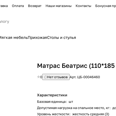
тавка
Оплата
Возврат
Наши магазины
Контакты
Бонусная п
Мягкая мебель
Прихожая
Столы и стулья
Матрас Беатрис (110*185
0
Нет отзывов
Арт.
ЦБ-00046460
Характеристики
Базовая единица
:
шт
Допустимая нагрузка на спальное место, кг
:
до
Уровень жесткости
:
жесткость средняя (3)