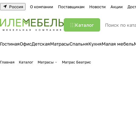
Россия
О компании
Поставщикам
Новости
Акции
Дос
Каталог
Гостиная
Офис
Детская
Матрасы
Спальня
Кухня
Малая мебель
Главная
Каталог
Матрасы
Матрас Беатрис