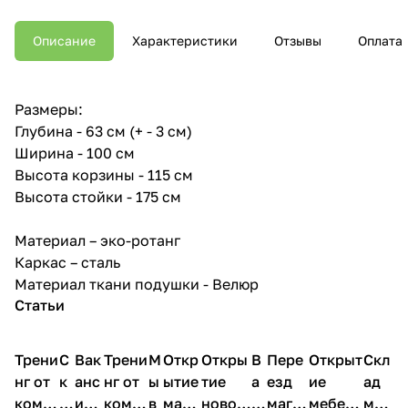
Описание
Характеристики
Отзывы
Оплата
Размеры:
Глубина - 63 см (+ - 3 см)
Ширина - 100 см
Высота корзины - 115 см
Высота стойки - 175 см
Материал – эко-ротанг
Каркас – сталь
Материал ткани подушки - Велюр
Статьи
Трени
С
Вак
Трени
М
Откр
Откры
В
Пере
Открыт
Скл
нг от
к
анс
нг от
ы
ытие
тие
а
езд
ие
ад
комп
и
ия в
комп
в
мага
новог
к
магаз
мебель
меб