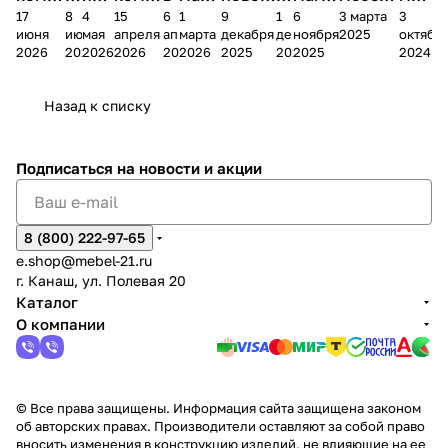
17
8
4
15
6
1
9
1
6
3 марта
3
ании
д
Чеб
ании
М
зина
о
а
ина в
ного
ели
июня
июня
мая
апреля
апреля
марта
декабря
декабря
ноября
2025
октябр
Мело
к
окс
Мело
А
в
магаз
н
г.
салона
пер
2026
2026
2026
2026
2026
2026
2025
2025
2025
2024
дия
и
ара
дия
Х
Алат
ина в
с
Чебо
в
еех
Сна
-1
х
Сна
ыре
с.
и
ксар
Чебокс
ал
Назад к списку
2
Яльчи
и
ы
арах
%
ки
Подписаться
на новости и акции
8 (800) 222-97-65
e.shop@mebel-21.ru
г. Канаш, ул. Полевая 20
Каталог
О компании
© Все права защищены. Информация сайта защищена законом
об авторских правах. Производители оставляют за собой право
вносить изменения в конструкцию изделий, не влияющие на ее