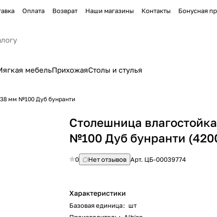
тавка
Оплата
Возврат
Наши магазины
Контакты
Бонусная п
Мягкая мебель
Прихожая
Столы и стулья
 38 мм №100 Дуб бунранти
Столешница влагостойка
№100 Дуб бунранти (420
0
Нет отзывов
Арт.
ЦБ-00039774
Характеристики
Базовая единица
:
шт