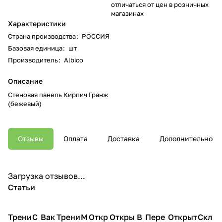
отличаться от цен в розничных
магазинах
Характеристики
Страна производства
:
РОССИЯ
Базовая единица
:
шт
Производитель
:
Albico
Описание
Стеновая панель Кирпич Гранж
(бежевый)
Отзывы
Оплата
Доставка
Дополнительно
Загрузка отзывов...
Статьи
Трени
С
Вак
Трени
М
Откр
Откры
В
Пере
Открыт
Скл