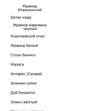
Мрамор
Итальянский
Бетао кедр
Мрамор марквина
черный
Королевский опал
Мрамор белый
Стоун бьянко
Малага
Антарес (Сахара)
Алюмин сатин
Дуб бунратти
Оникс жёлтый