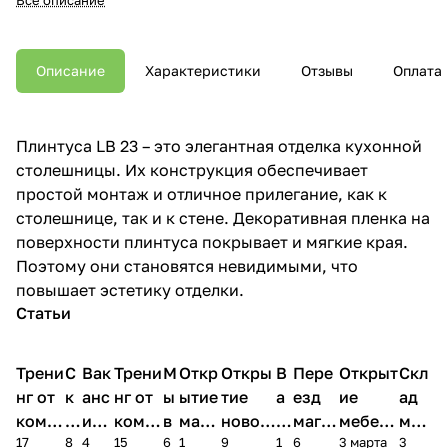
Описание
Характеристики
Отзывы
Оплата
Плинтуса LB 23 – это элегантная отделка кухонной
столешницы. Их конструкция обеспечивает
простой монтаж и отличное прилегание, как к
столешнице, так и к стене. Декоративная пленка на
поверхности плинтуса покрывает и мягкие края.
Поэтому они становятся невидимыми, что
повышает эстетику отделки.
Статьи
Трени
С
Вак
Трени
М
Откр
Откры
В
Пере
Открыт
Скл
нг от
к
анс
нг от
ы
ытие
тие
а
езд
ие
ад
комп
и
ия в
комп
в
мага
новог
к
магаз
мебель
меб
17
8
4
15
6
1
9
1
6
3 марта
3
ании
д
Чеб
ании
М
зина
о
а
ина в
ного
ели