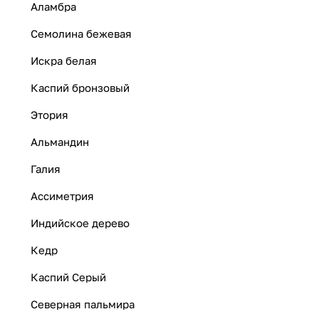
Аламбра
Семолина бежевая
Искра белая
Каспий бронзовый
Этория
Альмандин
Галия
Ассиметрия
Индийское дерево
Кедр
Каспий Серый
Северная пальмира