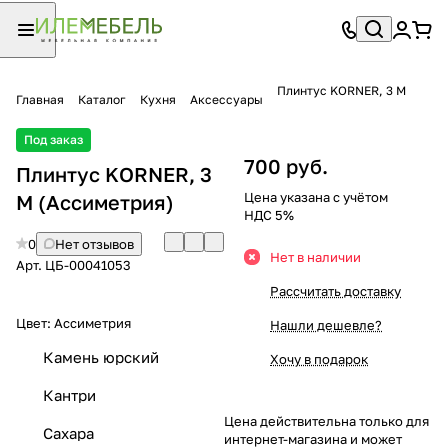
Плинтус KORNER, 3 М
Главная
Каталог
Кухня
Аксессуары
Под заказ
700 руб.
Плинтус KORNER, 3
Цена указана с учётом
М (Ассиметрия)
НДС 5%
0
Нет отзывов
Нет в наличии
Арт.
ЦБ-00041053
Рассчитать доставку
Цвет:
Ассиметрия
Нашли дешевле?
Камень юрский
Хочу в подарок
Кантри
Цена действительна только для
Сахара
интернет-магазина и может