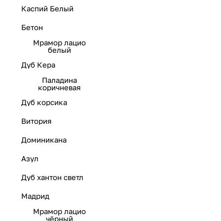
Каспий Белый
Бетон
Мрамор лацио
белый
Дуб Кера
Паладина
коричневая
Дуб корсика
Витория
Доминикана
Азул
Дуб хантон светл
Мадрид
Мрамор лацио
чёрный