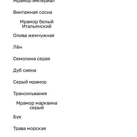
Мрамор империал
Винтажная сосна
Мрамор белый
Итальянский
Олива жемчужная
Лён
Семолина серая
Дуб сиена
Серый мрамор
Трансильвания
Мрамор марквина
серый
Бук
Трава морская