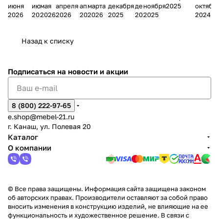
июня
июня
мая
апреля
апреля
марта
декабря
декабря
ноября
2025
октябр
Мело
к
окс
Мело
А
в
магаз
н
г.
салона
пер
2026
2026
2026
2026
2026
2026
2025
2025
2025
2024
дия
и
ара
дия
Х
Алат
ина в
с
Чебо
в
еех
Сна
-1
х
Сна
ыре
с.
и
ксар
Чебокс
ал
Назад к списку
2
Яльчи
и
ы
арах
%
ки
Подписаться
на новости и акции
8 (800) 222-97-65
e.shop@mebel-21.ru
г. Канаш, ул. Полевая 20
Каталог
О компании
© Все права защищены. Информация сайта защищена законом
об авторских правах. Производители оставляют за собой право
вносить изменения в конструкцию изделий, не влияющие на ее
функциональность и художественное решение. В связи с