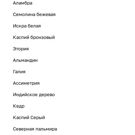
Аламбра
Семолина бежевая
Искра белая
Каспий бронзовый
Этория
Альмандин
Галия
Ассиметрия
Индийское дерево
Кедр
Каспий Серый
Северная пальмира