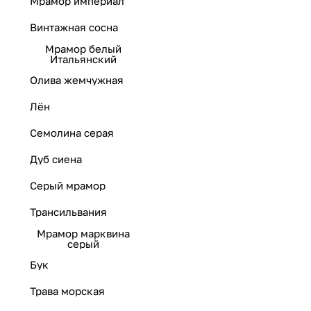
Мрамор империал
Винтажная сосна
Мрамор белый
Итальянский
Олива жемчужная
Лён
Семолина серая
Дуб сиена
Серый мрамор
Трансильвания
Мрамор марквина
серый
Бук
Трава морская