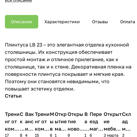
Описание
Характеристики
Отзывы
Оплата
Плинтуса LB 23 – это элегантная отделка кухонной
столешницы. Их конструкция обеспечивает
простой монтаж и отличное прилегание, как к
столешнице, так и к стене. Декоративная пленка на
поверхности плинтуса покрывает и мягкие края.
Поэтому они становятся невидимыми, что
повышает эстетику отделки.
Статьи
Трени
С
Вак
Трени
М
Откр
Откры
В
Пере
Открыт
Скл
нг от
к
анс
нг от
ы
ытие
тие
а
езд
ие
ад
комп
и
ия в
комп
в
мага
новог
к
магаз
мебель
меб
17
8
4
15
6
1
9
1
6
3 марта
3
ании
д
Чеб
ании
М
зина
о
а
ина в
ного
ели