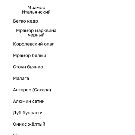
Мрамор
Итальянский
Бетао кедр
Мрамор марквина
черный
Королевский опал
Мрамор белый
Стоун бьянко
Малага
Антарес (Сахара)
Алюмин сатин
Дуб бунратти
Оникс жёлтый