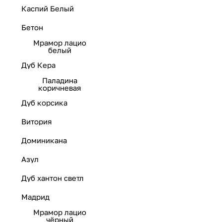
Каспий Белый
Бетон
Мрамор лацио
белый
Дуб Кера
Паладина
коричневая
Дуб корсика
Витория
Доминикана
Азул
Дуб хантон светл
Мадрид
Мрамор лацио
чёрный