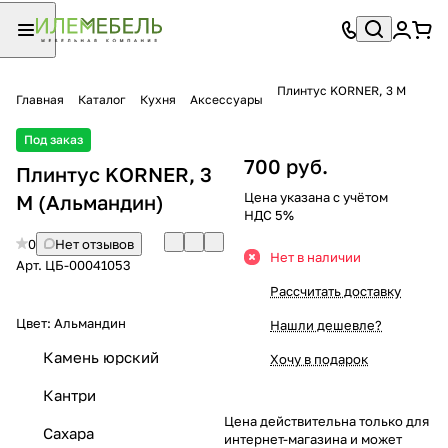
Плинтус KORNER, 3 М
Главная
Каталог
Кухня
Аксессуары
Под заказ
700 руб.
Плинтус KORNER, 3
Цена указана с учётом
М (Альмандин)
НДС 5%
0
Нет отзывов
Нет в наличии
Арт.
ЦБ-00041053
Рассчитать доставку
Цвет:
Альмандин
Нашли дешевле?
Камень юрский
Хочу в подарок
Кантри
Цена действительна только для
Сахара
интернет-магазина и может