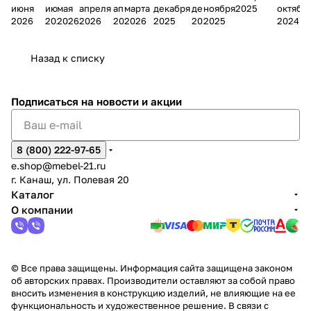
июня
июня
мая
апреля
апреля
марта
декабря
декабря
ноября
2025
октябр
Мело
к
окс
Мело
А
в
магаз
н
г.
салона
пер
2026
2026
2026
2026
2026
2026
2025
2025
2025
2024
дия
и
ара
дия
Х
Алат
ина в
с
Чебо
в
еех
Сна
-1
х
Сна
ыре
с.
и
ксар
Чебокс
ал
Назад к списку
2
Яльчи
и
ы
арах
%
ки
Подписаться
на новости и акции
8 (800) 222-97-65
e.shop@mebel-21.ru
г. Канаш, ул. Полевая 20
Каталог
О компании
© Все права защищены. Информация сайта защищена законом
об авторских правах. Производители оставляют за собой право
вносить изменения в конструкцию изделий, не влияющие на ее
функциональность и художественное решение. В связи с