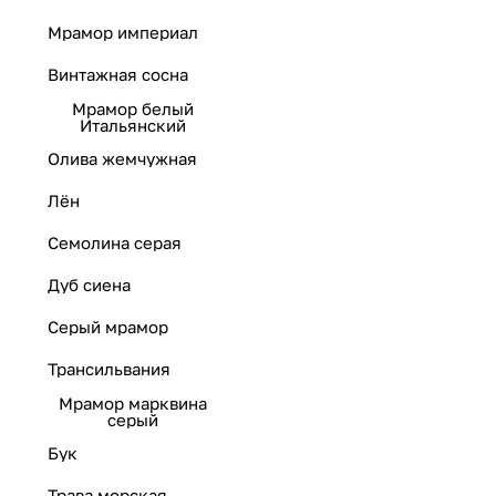
Мрамор империал
Винтажная сосна
Мрамор белый
Итальянский
Олива жемчужная
Лён
Семолина серая
Дуб сиена
Серый мрамор
Трансильвания
Мрамор марквина
серый
Бук
Трава морская