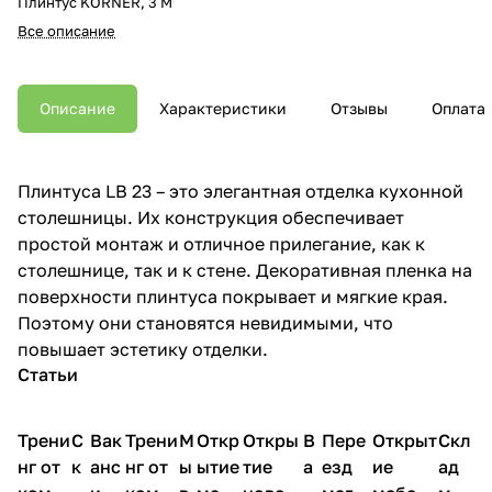
Плинтус KORNER, 3 М
Все описание
Описание
Характеристики
Отзывы
Оплата
Плинтуса LB 23 – это элегантная отделка кухонной
столешницы. Их конструкция обеспечивает
простой монтаж и отличное прилегание, как к
столешнице, так и к стене. Декоративная пленка на
поверхности плинтуса покрывает и мягкие края.
Поэтому они становятся невидимыми, что
повышает эстетику отделки.
Статьи
Трени
С
Вак
Трени
М
Откр
Откры
В
Пере
Открыт
Скл
нг от
к
анс
нг от
ы
ытие
тие
а
езд
ие
ад