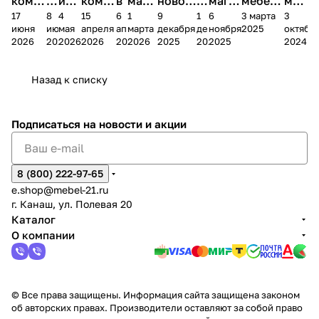
комп
и
ия в
комп
в
мага
новог
к
магаз
мебель
меб
17
8
4
15
6
1
9
1
6
3 марта
3
ании
д
Чеб
ании
М
зина
о
а
ина в
ного
ели
июня
июня
мая
апреля
апреля
марта
декабря
декабря
ноября
2025
октябр
Мело
к
окс
Мело
А
в
магаз
н
г.
салона
пер
2026
2026
2026
2026
2026
2026
2025
2025
2025
2024
дия
и
ара
дия
Х
Алат
ина в
с
Чебо
в
еех
Сна
-1
х
Сна
ыре
с.
и
ксар
Чебокс
ал
Назад к списку
2
Яльчи
и
ы
арах
%
ки
Подписаться
на новости и акции
8 (800) 222-97-65
e.shop@mebel-21.ru
г. Канаш, ул. Полевая 20
Каталог
О компании
© Все права защищены. Информация сайта защищена законом
об авторских правах. Производители оставляют за собой право