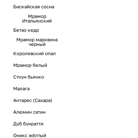
Бискайская сосна
Мрамор
Итальянский
Бетао кедр
Мрамор марквина
черный
Королевский опал
Мрамор белый
Стоун бьянко
Малага
Антарес (Сахара)
Алюмин сатин
Дуб бунратти
Оникс жёлтый