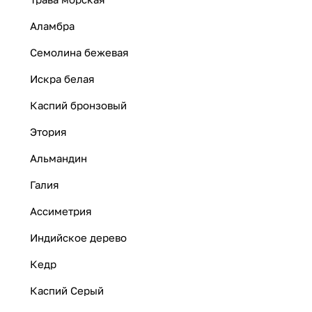
Аламбра
Семолина бежевая
Искра белая
Каспий бронзовый
Этория
Альмандин
Галия
Ассиметрия
Индийское дерево
Кедр
Каспий Серый