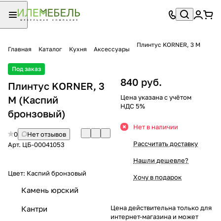
Плинтус KORNER, 3 М
Главная
Каталог
Кухня
Аксессуары
Под заказ
840 руб.
Плинтус KORNER, 3
Цена указана с учётом
М (Каспий
НДС 5%
бронзовый)
Нет в наличии
0
Нет отзывов
Рассчитать доставку
Арт.
ЦБ-00041053
Нашли дешевле?
Цвет:
Каспий бронзовый
Хочу в подарок
Камень юрский
Цена действительна только для
Кантри
интернет-магазина и может