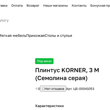
тавка
Оплата
Возврат
Наши магазины
Контакты
Бонусная п
Мягкая мебель
Прихожая
Столы и стулья
Под заказ
Плинтус KORNER, 3 М
(Семолина серая)
0
Нет отзывов
Арт.
ЦБ-00041053
Характеристики