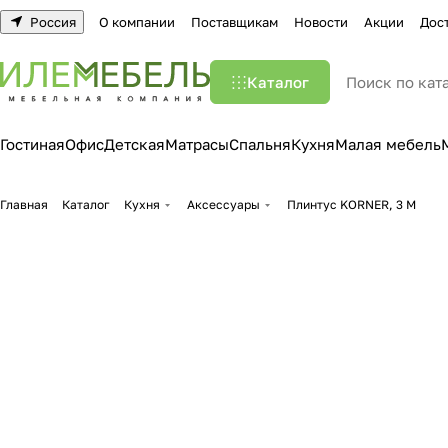
Россия
О компании
Поставщикам
Новости
Акции
Дос
Каталог
Гостиная
Офис
Детская
Матрасы
Спальня
Кухня
Малая мебель
Главная
Каталог
Кухня
Аксессуары
Плинтус KORNER, 3 М