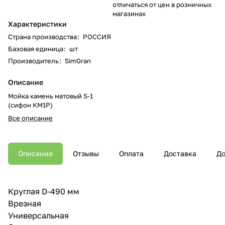
отличаться от цен в розничных
магазинах
Характеристики
Страна производства
:
РОССИЯ
Базовая единица
:
шт
Производитель
:
SimGran
Описание
Мойка камень матовый S-1
(сифон КМ1Р)
Все описание
Описание
Отзывы
Оплата
Доставка
До
Круглая D-490 мм
Врезная
Универсальная