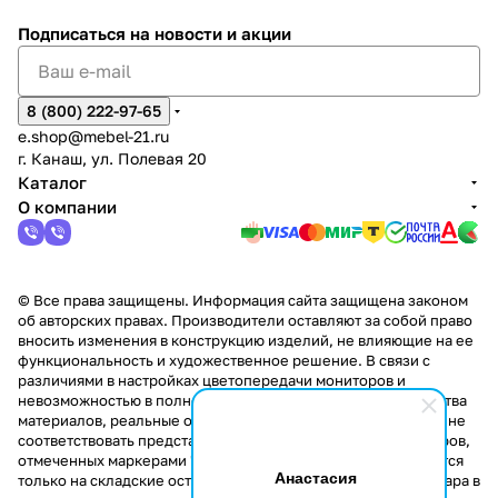
%
ки
Подписаться
на новости и акции
8 (800) 222-97-65
e.shop@mebel-21.ru
г. Канаш, ул. Полевая 20
Каталог
О компании
© Все права защищены. Информация сайта защищена законом
об авторских правах. Производители оставляют за собой право
вносить изменения в конструкцию изделий, не влияющие на ее
функциональность и художественное решение. В связи с
различиями в настройках цветопередачи мониторов и
невозможностью в полной мере передать некоторые свойства
материалов, реальные оттенки и текстуры продукции могут не
соответствовать представленным на сайте. Стоимость товаров,
отмеченных маркерами "Скидка!" и "Акция!" распространяется
Анастасия
только на складские остатки. Стоимость заказа данного товара в