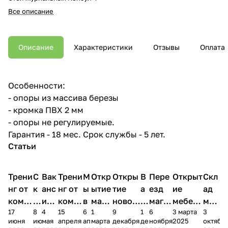
Все описание
Описание
Характеристики
Отзывы
Оплата
Особенности:
- опоры из массива березы
- кромка ПВХ 2 мм
- опоры не регулируемые.
Гарантия - 18 мес. Срок службы - 5 лет.
Статьи
Трени
С
Вак
Трени
М
Откр
Откры
В
Пере
Открыт
Скл
нг от
к
анс
нг от
ы
ытие
тие
а
езд
ие
ад
комп
и
ия в
комп
в
мага
новог
к
магаз
мебель
меб
17
8
4
15
6
1
9
1
6
3 марта
3
ании
д
Чеб
ании
М
зина
о
а
ина в
ного
ели
июня
июня
мая
апреля
апреля
марта
декабря
декабря
ноября
2025
октябр
Мело
к
окс
Мело
А
в
магаз
н
г.
салона
пер