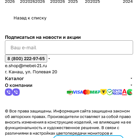
2026
2026
2026
2026
2026
2026
2025
2025
2025
2024
дия
и
ара
дия
Х
Алат
ина в
с
Чебо
в
еех
Сна
-1
х
Сна
ыре
с.
и
ксар
Чебокс
ал
Назад к списку
2
Яльчи
и
ы
арах
%
ки
Подписаться
на новости и акции
8 (800) 222-97-65
e.shop@mebel-21.ru
г. Канаш, ул. Полевая 20
Каталог
О компании
© Все права защищены. Информация сайта защищена законом
об авторских правах. Производители оставляют за собой право
вносить изменения в конструкцию изделий, не влияющие на ее
функциональность и художественное решение. В связи с
различиями в настройках цветопередачи мониторов и