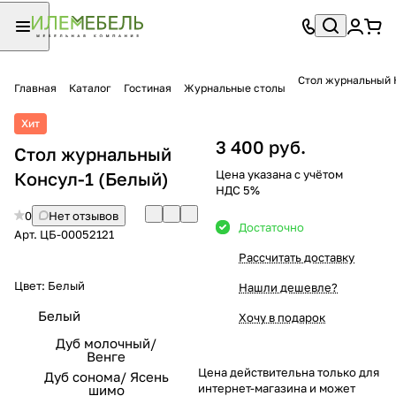
Стол журнальный 
Главная
Каталог
Гостиная
Журнальные столы
Хит
3 400 руб.
Стол журнальный
Цена указана с учётом
Консул-1 (Белый)
НДС 5%
0
Нет отзывов
Достаточно
Арт.
ЦБ-00052121
Рассчитать доставку
Цвет:
Белый
Нашли дешевле?
Белый
Хочу в подарок
Дуб молочный/
Венге
Цена действительна только для
Дуб сонома/ Ясень
интернет-магазина и может
шимо