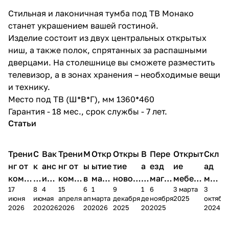
Стильная и лаконичная тумба под ТВ Монако
станет украшением вашей гостиной.
Изделие состоит из двух центральных открытых
ниш, а также полок, спрятанных за распашными
дверцами. На столешнице вы сможете разместить
телевизор, а в зонах хранения – необходимые вещи
и технику.
Место под ТВ (Ш*В*Г), мм 1360*460
Гарантия - 18 мес., срок службы - 7 лет.
Статьи
Трени
С
Вак
Трени
М
Откр
Откры
В
Пере
Открыт
Скл
нг от
к
анс
нг от
ы
ытие
тие
а
езд
ие
ад
комп
и
ия в
комп
в
мага
новог
к
магаз
мебель
меб
17
8
4
15
6
1
9
1
6
3 марта
3
ании
д
Чеб
ании
М
зина
о
а
ина в
ного
ели
июня
июня
мая
апреля
апреля
марта
декабря
декабря
ноября
2025
октябр
Мело
к
окс
Мело
А
в
магаз
н
г.
салона
пер
2026
2026
2026
2026
2026
2026
2025
2025
2025
2024
дия
и
ара
дия
Х
Алат
ина в
с
Чебо
в
еех
Сна
-1
х
Сна
ыре
с.
и
ксар
Чебокс
ал