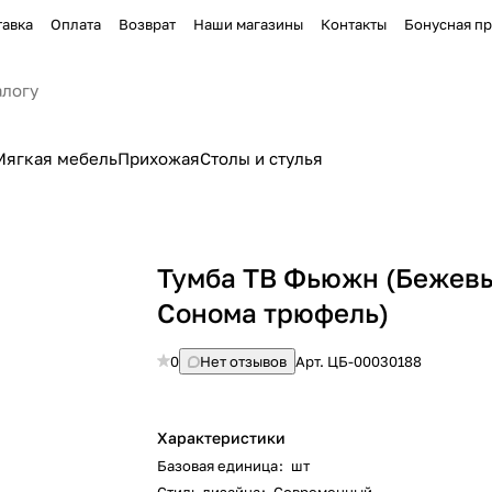
тавка
Оплата
Возврат
Наши магазины
Контакты
Бонусная п
Мягкая мебель
Прихожая
Столы и стулья
Тумба ТВ Фьюжн (Бежевы
Сонома трюфель)
0
Нет отзывов
Арт.
ЦБ-00030188
Характеристики
Базовая единица
:
шт