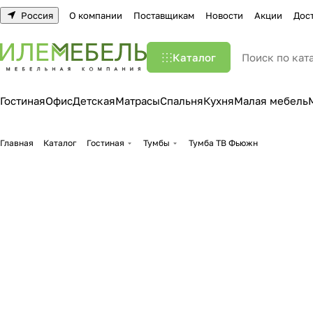
Россия
О компании
Поставщикам
Новости
Акции
Дос
Каталог
Гостиная
Офис
Детская
Матрасы
Спальня
Кухня
Малая мебель
Главная
Каталог
Гостиная
Тумбы
Тумба ТВ Фьюжн