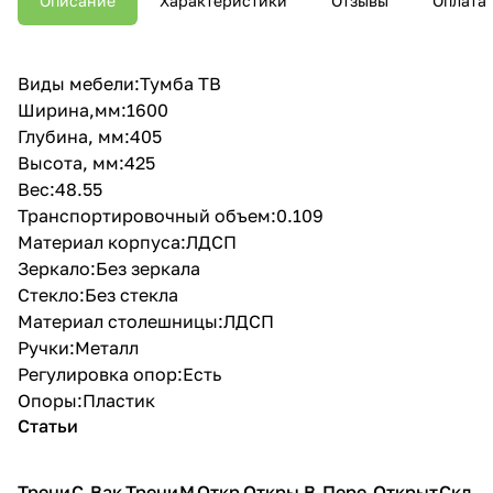
Описание
Характеристики
Отзывы
Оплата
Виды мебели:Тумба ТВ
Ширина,мм:1600
Глубина, мм:405
Высота, мм:425
Вес:48.55
Транспортировочный объем:0.109
Материал корпуса:ЛДСП
Зеркало:Без зеркала
Стекло:Без стекла
Материал столешницы:ЛДСП
Ручки:Металл
Регулировка опор:Есть
Опоры:Пластик
Статьи
Трени
С
Вак
Трени
М
Откр
Откры
В
Пере
Открыт
Скл