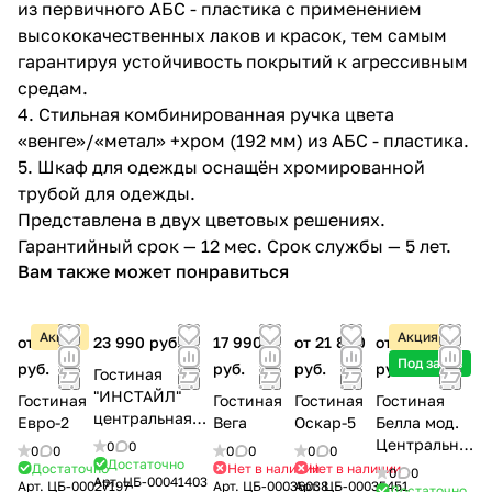
из первичного АБС - пластика с применением
высококачественных лаков и красок, тем самым
гарантируя устойчивость покрытий к агрессивным
средам.
4. Стильная комбинированная ручка цвета
«венге»/«метал» +хром (192 мм) из АБС - пластика.
5. Шкаф для одежды оснащён хромированной
трубой для одежды.
Представлена в двух цветовых решениях.
Гарантийный срок — 12 мес. Срок службы — 5 лет.
Вам также может понравиться
Акция
Акция
от 7 500
23 990 руб.
17 990
от 21 800
от 16 500
Под заказ
руб.
руб.
руб.
руб.
Гостиная
"ИНСТАЙЛ"
Гостиная
Гостиная
Гостиная
Гостиная
центральная
Евро-2
Вега
Оскар-5
Белла мод.
секция (ЦС-02)
Центральна
0
0
0
0
0
0
0
0
Достаточно
я секция
Достаточно
Нет в наличии
Нет в наличии
0
0
Арт.
ЦБ-00041403
Арт.
ЦБ-00027197
Арт.
ЦБ-00036038
Арт.
ЦБ-00035451
Достаточно