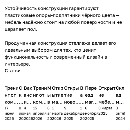
Устойчивость конструкции гарантируют
пластиковые опоры-подпятники чёрного цвета —
мебель надёжно стоит на любой поверхности и не
царапает пол.
Продуманная конструкция стеллажа делает его
идеальным выбором для тех, кто ценит
функциональность и современный дизайн в
интерьере.
Статьи
Трени
С
Вак
Трени
М
Откр
Откры
В
Пере
Открыт
Скл
нг от
к
анс
нг от
ы
ытие
тие
а
езд
ие
ад
комп
и
ия в
комп
в
мага
новог
к
магаз
мебель
меб
17
8
4
15
6
1
9
1
6
3 марта
3
ании
д
Чеб
ании
М
зина
о
а
ина в
ного
ели
июня
июня
мая
апреля
апреля
марта
декабря
декабря
ноября
2025
октябр
Мело
к
окс
Мело
А
в
магаз
н
г.
салона
пер
2026
2026
2026
2026
2026
2026
2025
2025
2025
2024
дия
и
ара
дия
Х
Алат
ина в
с
Чебо
в
еех
Сна
-1
х
Сна
ыре
с.
и
ксар
Чебокс
ал