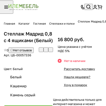
Стеллаж Мадрид 0,8
Главная
Каталог
Гостиная
Стеллажи и полки
Стеллаж Мадрид 0,8
16 800 руб.
с 4 ящиками (Белый)
Цена указана с учётом
0
Нет отзывов
НДС 5%
Арт.
ЦБ-00057336
Нет в наличии
Цвет:
Белый
Рассчитать доставку
Белый
Нашли дешевле?
Хочу в подарок
Кашемир
Камень серый
Цена действительна только для
интернет-магазина и может