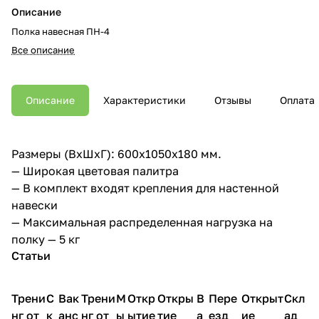
Описание
Полка навесная ПН-4
Все описание
Описание
Характеристики
Отзывы
Оплата
Размеры (ВхШхГ): 600х1050х180 мм.
— Широкая цветовая палитра
— В комплект входят крепления для настенной
навески
— Максимальная распределенная нагрузка на
полку — 5 кг
Статьи
Трени
С
Вак
Трени
М
Откр
Откры
В
Пере
Открыт
Скл
нг от
к
анс
нг от
ы
ытие
тие
а
езд
ие
ад