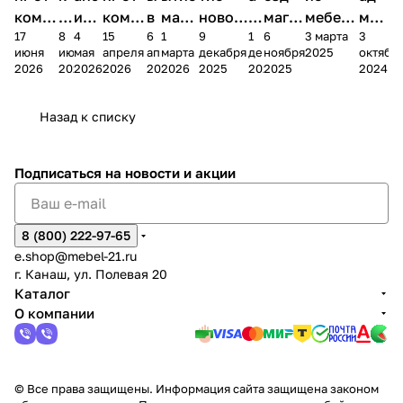
комп
и
ия в
комп
в
мага
новог
к
магаз
мебель
меб
17
8
4
15
6
1
9
1
6
3 марта
3
ании
д
Чеб
ании
М
зина
о
а
ина в
ного
ели
июня
июня
мая
апреля
апреля
марта
декабря
декабря
ноября
2025
октябр
Мело
к
окс
Мело
А
в
магаз
н
г.
салона
пер
2026
2026
2026
2026
2026
2026
2025
2025
2025
2024
дия
и
ара
дия
Х
Алат
ина в
с
Чебо
в
еех
Сна
-1
х
Сна
ыре
с.
и
ксар
Чебокс
ал
Назад к списку
2
Яльчи
и
ы
арах
%
ки
Подписаться
на новости и акции
8 (800) 222-97-65
e.shop@mebel-21.ru
г. Канаш, ул. Полевая 20
Каталог
О компании
© Все права защищены. Информация сайта защищена законом