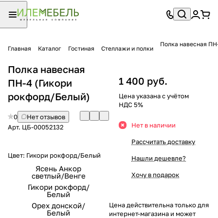
Полка навесная ПН
Главная
Каталог
Гостиная
Стеллажи и полки
Полка навесная
1 400 руб.
ПН-4 (Гикори
рокфорд/Белый)
Цена указана с учётом
НДС 5%
0
Нет отзывов
Нет в наличии
Арт.
ЦБ-00052132
Рассчитать доставку
Цвет:
Гикори рокфорд/Белый
Нашли дешевле?
Ясень Анкор
Хочу в подарок
светлый/Венге
Гикори рокфорд/
Белый
Орех донской/
Цена действительна только для
Белый
интернет-магазина и может