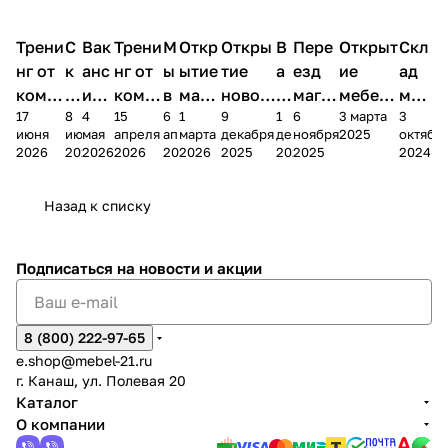
Трени
С
Вак
Трени
М
Откр
Откры
В
Пере
Открыт
Скл
нг от
к
анс
нг от
ы
ытие
тие
а
езд
ие
ад
комп
и
ия в
комп
в
мага
новог
к
магаз
мебель
меб
17
8
4
15
6
1
9
1
6
3 марта
3
ании
д
Чеб
ании
М
зина
о
а
ина в
ного
ели
июня
июня
мая
апреля
апреля
марта
декабря
декабря
ноября
2025
октябр
Мело
к
окс
Мело
А
в
магаз
н
г.
салона
пер
2026
2026
2026
2026
2026
2026
2025
2025
2025
2024
дия
и
ара
дия
Х
Алат
ина в
с
Чебо
в
еех
Сна
-1
х
Сна
ыре
с.
и
ксар
Чебокс
ал
Назад к списку
2
Яльчи
и
ы
арах
%
ки
Подписаться
на новости и акции
8 (800) 222-97-65
e.shop@mebel-21.ru
г. Канаш, ул. Полевая 20
Каталог
О компании