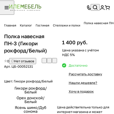
Полка навесная ПН
Главная
Каталог
Гостиная
Стеллажи и полки
Полка навесная
1 400 руб.
ПН-3 (Гикори
рокфорд/Белый)
Цена указана с учётом
НДС 5%
0
Нет отзывов
Достаточно
Арт.
ЦБ-00052131
Рассчитать доставку
Цвет:
Гикори рокфорд/Белый
Нашли дешевле?
Гикори рокфорд/
Хочу в подарок
Белый
Орех донской/
Белый
Ясень шимо/Дуб
Цена действительна только для
сонома
интернет-магазина и может