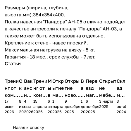
Размеры (ширина, глубина,
высота,мм):384x354x400.
Полка навесная "Пандора" АН-05 отлично подойдет
в качестве антресоли к пеналу "Пандора" АН-03, а
также может быть использована отдельно.
Крепление к стене - навес плоский.
Максимальная нагрузка на вязку - 5 кг.
Гарантия - 18 мес., срок службы - 7 лет.
Статьи
Трени
С
Вак
Трени
М
Откр
Откры
В
Пере
Открыт
Скл
нг от
к
анс
нг от
ы
ытие
тие
а
езд
ие
ад
комп
и
ия в
комп
в
мага
новог
к
магаз
мебель
меб
17
8
4
15
6
1
9
1
6
3 марта
3
ании
д
Чеб
ании
М
зина
о
а
ина в
ного
ели
июня
июня
мая
апреля
апреля
марта
декабря
декабря
ноября
2025
октябр
Мело
к
окс
Мело
А
в
магаз
н
г.
салона
пер
2026
2026
2026
2026
2026
2026
2025
2025
2025
2024
дия
и
ара
дия
Х
Алат
ина в
с
Чебо
в
еех
Сна
-1
х
Сна
ыре
с.
и
ксар
Чебокс
ал
Назад к списку
2
Яльчи
и
ы
арах