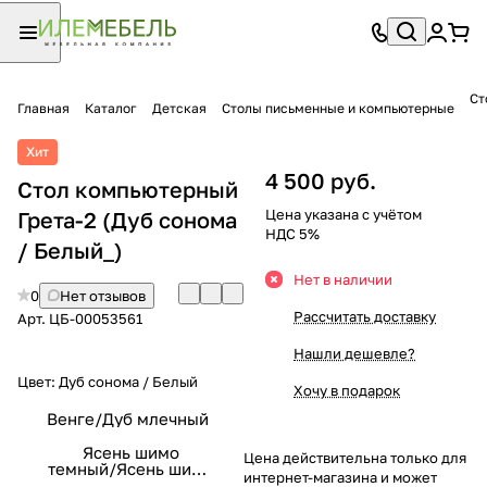
Ст
Главная
Каталог
Детская
Столы письменные и компьютерные
Хит
4 500 руб.
Стол компьютерный
Цена указана с учётом
Грета-2 (Дуб сонома
НДС 5%
/ Белый_)
Нет в наличии
0
Нет отзывов
Рассчитать доставку
Арт.
ЦБ-00053561
Нашли дешевле?
Цвет:
Дуб сонома / Белый
Хочу в подарок
Венге/Дуб млечный
Ясень шимо
Цена действительна только для
темный/Ясень шимо
интернет-магазина и может
светлый