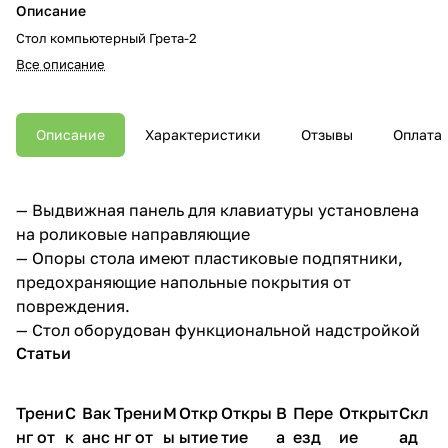
Описание
Стол компьютерный Грета-2
Все описание
Описание
Характеристики
Отзывы
Оплата
— Выдвижная панель для клавиатуры установлена
на роликовые направляющие
— Опоры стола имеют пластиковые подпятники,
предохраняющие напольные покрытия от
повреждения.
— Стол оборудован функциональной надстройкой
Статьи
Трени
С
Вак
Трени
М
Откр
Откры
В
Пере
Открыт
Скл
нг от
к
анс
нг от
ы
ытие
тие
а
езд
ие
ад