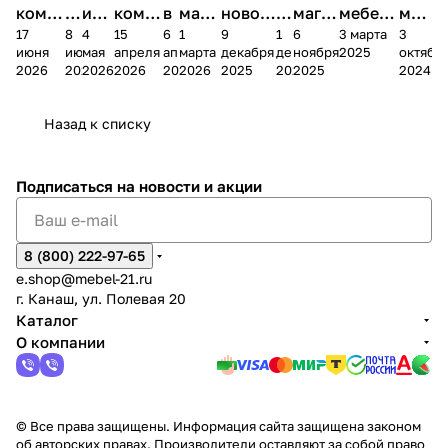
комп
и
ия в
комп
в
мага
новог
к
магаз
мебель
меб
17
8
4
15
6
1
9
1
6
3 марта
3
ании
д
Чеб
ании
М
зина
о
а
ина в
ного
ели
июня
июня
мая
апреля
апреля
марта
декабря
декабря
ноября
2025
октябр
Мело
к
окс
Мело
А
в
магаз
н
г.
салона
пер
2026
2026
2026
2026
2026
2026
2025
2025
2025
2024
дия
и
ара
дия
Х
Алат
ина в
с
Чебо
в
еех
Сна
-1
х
Сна
ыре
с.
и
ксар
Чебокс
ал
Назад к списку
2
Яльчи
и
ы
арах
%
ки
Подписаться
на новости и акции
8 (800) 222-97-65
e.shop@mebel-21.ru
г. Канаш, ул. Полевая 20
Каталог
О компании
© Все права защищены. Информация сайта защищена законом
об авторских правах. Производители оставляют за собой право