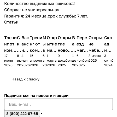
Количество выдвижных ящиков:2
Сборка: не универсальная
Гарантия: 24 месяца,срок службы: 7 лет.
Статьи
Трени
С
Вак
Трени
М
Откр
Откры
В
Пере
Открыт
Скл
нг от
к
анс
нг от
ы
ытие
тие
а
езд
ие
ад
комп
и
ия в
комп
в
мага
новог
к
магаз
мебель
меб
17
8
4
15
6
1
9
1
6
3 марта
3
ании
д
Чеб
ании
М
зина
о
а
ина в
ного
ели
июня
июня
мая
апреля
апреля
марта
декабря
декабря
ноября
2025
октябр
Мело
к
окс
Мело
А
в
магаз
н
г.
салона
пер
2026
2026
2026
2026
2026
2026
2025
2025
2025
2024
дия
и
ара
дия
Х
Алат
ина в
с
Чебо
в
еех
Сна
-1
х
Сна
ыре
с.
и
ксар
Чебокс
ал
Назад к списку
2
Яльчи
и
ы
арах
%
ки
Подписаться
на новости и акции
8 (800) 222-97-65