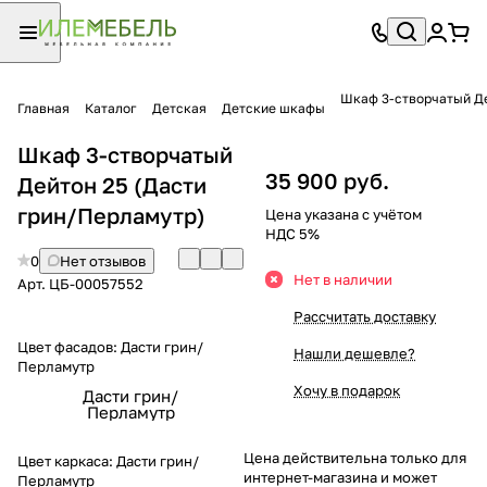
Шкаф 3-створчатый Д
Главная
Каталог
Детская
Детские шкафы
Шкаф 3-створчатый
35 900 руб.
Дейтон 25 (Дасти
грин/Перламутр)
Цена указана с учётом
НДС 5%
0
Нет отзывов
Нет в наличии
Арт.
ЦБ-00057552
Рассчитать доставку
Цвет фасадов:
Дасти грин/
Нашли дешевле?
Перламутр
Хочу в подарок
Дасти грин/
Перламутр
Цена действительна только для
Цвет каркаса:
Дасти грин/
интернет-магазина и может
Перламутр