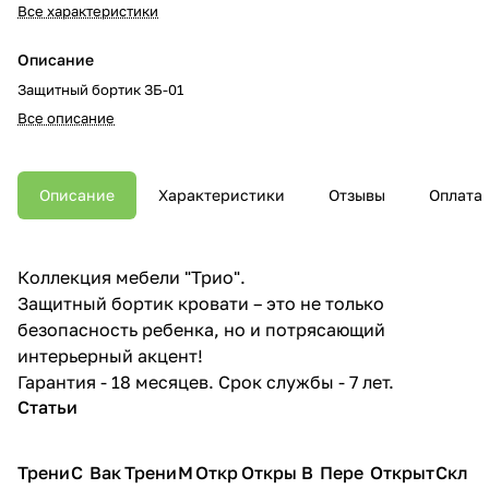
Все характеристики
Описание
Защитный бортик ЗБ-01
Все описание
Описание
Характеристики
Отзывы
Оплата
Коллекция мебели "Трио".
Защитный бортик кровати – это не только
безопасность ребенка, но и потрясающий
интерьерный акцент!
Гарантия - 18 месяцев. Срок службы - 7 лет.
Статьи
Трени
С
Вак
Трени
М
Откр
Откры
В
Пере
Открыт
Скл