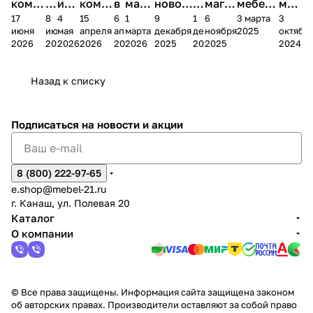
комп
и
ия в
комп
в
мага
новог
к
магаз
мебель
меб
17
8
4
15
6
1
9
1
6
3 марта
3
ании
д
Чеб
ании
М
зина
о
а
ина в
ного
ели
июня
июня
мая
апреля
апреля
марта
декабря
декабря
ноября
2025
октябр
Мело
к
окс
Мело
А
в
магаз
н
г.
салона
пер
2026
2026
2026
2026
2026
2026
2025
2025
2025
2024
дия
и
ара
дия
Х
Алат
ина в
с
Чебо
в
еех
Сна
-1
х
Сна
ыре
с.
и
ксар
Чебокс
ал
Назад к списку
2
Яльчи
и
ы
арах
%
ки
Подписаться
на новости и акции
8 (800) 222-97-65
e.shop@mebel-21.ru
г. Канаш, ул. Полевая 20
Каталог
О компании
© Все права защищены. Информация сайта защищена законом
об авторских правах. Производители оставляют за собой право