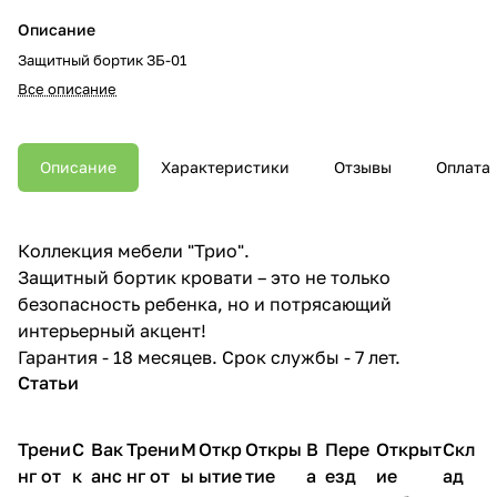
Описание
Защитный бортик ЗБ-01
Все описание
Описание
Характеристики
Отзывы
Оплата
Коллекция мебели "Трио".
Защитный бортик кровати – это не только
безопасность ребенка, но и потрясающий
интерьерный акцент!
Гарантия - 18 месяцев. Срок службы - 7 лет.
Статьи
Трени
С
Вак
Трени
М
Откр
Откры
В
Пере
Открыт
Скл
нг от
к
анс
нг от
ы
ытие
тие
а
езд
ие
ад