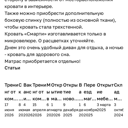
кровати в интерьере.
Также можно приобрести дополнительную
боковую спинку (полностью из основной ткани),
чтобы кровать стала трехстенной.
Кровать «Смарти» изготавливается только в
микровелюре. О расцветках уточняйте.
Днем это очень удобный диван для отдыха, а ночью
- кровать для здорового сна.
Матрас приобретается отдельно!
Статьи
Трени
С
Вак
Трени
М
Откр
Откры
В
Пере
Открыт
Скл
нг от
к
анс
нг от
ы
ытие
тие
а
езд
ие
ад
комп
и
ия в
комп
в
мага
новог
к
магаз
мебель
меб
17
8
4
15
6
1
9
1
6
3 марта
3
ании
д
Чеб
ании
М
зина
о
а
ина в
ного
ели
июня
июня
мая
апреля
апреля
марта
декабря
декабря
ноября
2025
октябр
Мело
к
окс
Мело
А
в
магаз
н
г.
салона
пер
2026
2026
2026
2026
2026
2026
2025
2025
2025
2024
дия
и
ара
дия
Х
Алат
ина в
с
Чебо
в
еех
Сна
-1
х
Сна
ыре
с.
и
ксар
Чебокс
ал