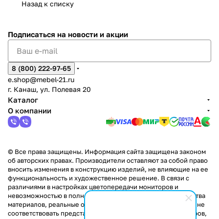
Назад к списку
2
Яльчи
и
ы
арах
%
ки
Подписаться
на новости и акции
8 (800) 222-97-65
e.shop@mebel-21.ru
г. Канаш, ул. Полевая 20
Каталог
О компании
© Все права защищены. Информация сайта защищена законом
об авторских правах. Производители оставляют за собой право
вносить изменения в конструкцию изделий, не влияющие на ее
функциональность и художественное решение. В связи с
различиями в настройках цветопередачи мониторов и
невозможностью в полной мере передать некоторые свойства
материалов, реальные оттенки и текстуры продукции могут не
соответствовать представленным на сайте. Стоимость товаров,