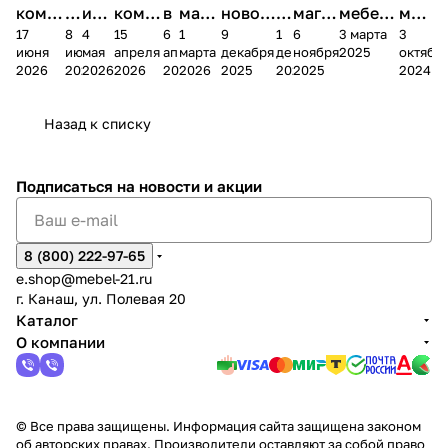
комп
и
ия в
комп
в
мага
новог
к
магаз
мебель
меб
17
8
4
15
6
1
9
1
6
3 марта
3
ании
д
Чеб
ании
М
зина
о
а
ина в
ного
ели
июня
июня
мая
апреля
апреля
марта
декабря
декабря
ноября
2025
октябр
Мело
к
окс
Мело
А
в
магаз
н
г.
салона
пер
2026
2026
2026
2026
2026
2026
2025
2025
2025
2024
дия
и
ара
дия
Х
Алат
ина в
с
Чебо
в
еех
Сна
-1
х
Сна
ыре
с.
и
ксар
Чебокс
ал
Назад к списку
2
Яльчи
и
ы
арах
%
ки
Подписаться
на новости и акции
8 (800) 222-97-65
e.shop@mebel-21.ru
г. Канаш, ул. Полевая 20
Каталог
О компании
© Все права защищены. Информация сайта защищена законом
об авторских правах. Производители оставляют за собой право