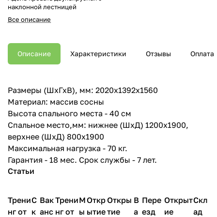
наклонной лестницей
Все описание
Описание
Характеристики
Отзывы
Оплата
Размеры (ШхГхВ), мм: 2020х1392х1560
Материал: массив сосны
Высота спального места - 40 см
Спальное место,мм: нижнее (ШхД) 1200х1900,
верхнее (ШхД) 800х1900
Максимальная нагрузка - 70 кг.
Гарантия - 18 мес. Срок службы - 7 лет.
Статьи
Трени
С
Вак
Трени
М
Откр
Откры
В
Пере
Открыт
Скл
нг от
к
анс
нг от
ы
ытие
тие
а
езд
ие
ад