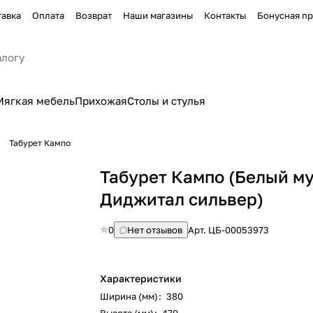
тавка
Оплата
Возврат
Наши магазины
Контакты
Бонусная п
Мягкая мебель
Прихожая
Столы и стулья
Табурет Кампо
Табурет Кампо (Белый м
Диджитал сильвер)
0
Нет отзывов
Арт.
ЦБ-00053973
Характеристики
Ширина (мм)
:
380