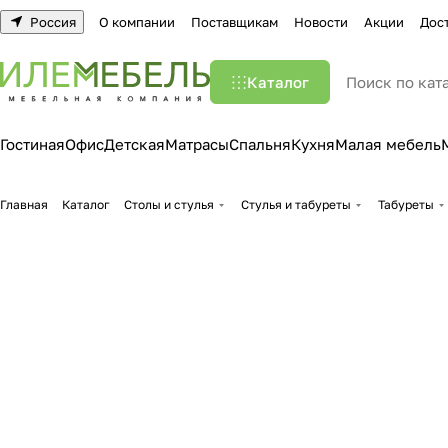
Россия
О компании
Поставщикам
Новости
Акции
Дос
Каталог
Гостиная
Офис
Детская
Матрасы
Спальня
Кухня
Малая мебель
Главная
Каталог
Столы и стулья
Стулья и табуреты
Табуреты