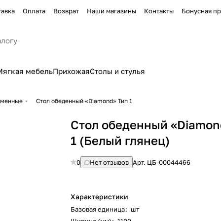
тавка
Оплата
Возврат
Наши магазины
Контакты
Бонусная п
Мягкая мебель
Прихожая
Столы и стулья
еменные
Стол обеденный «Diamond» Тип 1
Стол обеденный «Diamon
1 (Белый глянец)
0
Нет отзывов
Арт.
ЦБ-00044466
Характеристики
Базовая единица
:
шт