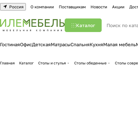
Россия
О компании
Поставщикам
Новости
Акции
Дос
Каталог
Гостиная
Офис
Детская
Матрасы
Спальня
Кухня
Малая мебель
Главная
Каталог
Столы и стулья
Столы обеденные
Столы совр