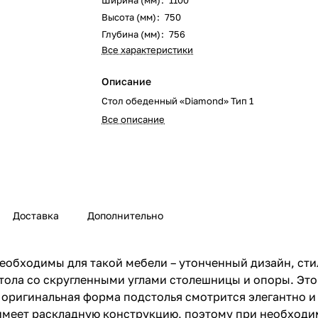
Ширина (мм)
:
1100
Высота (мм)
:
750
Глубина (мм)
:
756
Все характеристики
Описание
Стол обеденный «Diamond» Тип 1
Все описание
Доставка
Дополнительно
необходимы для такой мебели – утонченный дизайн, ст
тола со скругленными углами столешницы и опоры. Это
 оригинальная форма подстолья смотрится элегантно и 
имеет раскладную конструкцию, поэтому при необходи