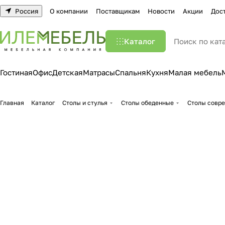
Россия
О компании
Поставщикам
Новости
Акции
Дос
Каталог
Гостиная
Офис
Детская
Матрасы
Спальня
Кухня
Малая мебель
Главная
Каталог
Столы и стулья
Столы обеденные
Столы совр