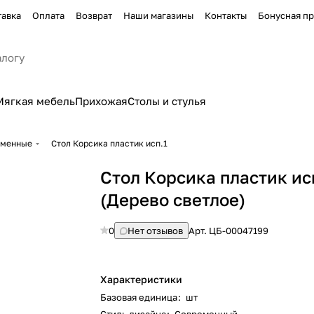
тавка
Оплата
Возврат
Наши магазины
Контакты
Бонусная п
Мягкая мебель
Прихожая
Столы и стулья
еменные
Стол Корсика пластик исп.1
Стол Корсика пластик ис
(Дерево светлое)
0
Нет отзывов
Арт.
ЦБ-00047199
Характеристики
Базовая единица
:
шт