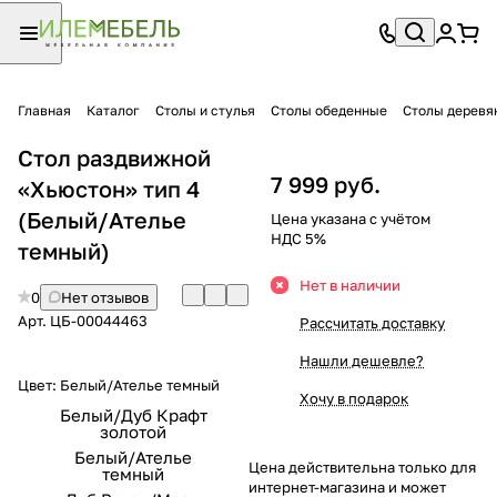
Главная
Каталог
Столы и стулья
Столы обеденные
Столы деревя
Стол раздвижной
7 999 руб.
«Хьюстон» тип 4
(Белый/Ателье
Цена указана с учётом
НДС 5%
темный)
Нет в наличии
0
Нет отзывов
Арт.
ЦБ-00044463
Рассчитать доставку
Нашли дешевле?
Цвет:
Белый/Ателье темный
Хочу в подарок
Белый/Дуб Крафт
золотой
Белый/Ателье
Цена действительна только для
темный
интернет-магазина и может