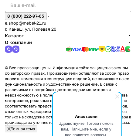
8 (800) 222-97-65
e.shop@mebel-21.ru
г. Канаш, ул. Полевая 20
Каталог
О компании
© Все права защищены. Информация сайта защищена законом
об авторских правах. Производители оставляют за собой право
вносить изменения в конструкцию изделий, не влияющие на ее
функциональность и художественное решение. В связи с
различиями в настройках цветопередачи мониторов и
невозможностью в полной мере передать некоторые свойства
материалов, реальные оттенки и текстуры продукции могут не
соответствовать представленным на сайте. Стоимость товаров,
отмеченных маркерами "Скидка!" и "Акция!" распространяется
Анастасия
только на складские остатки. Стоимость заказа данного товара в
производство уточняется у менеджера при оформлении заказа.
Здравствуйте! Готова помочь
вам. Напишите мне, если у
Темная тема
вас появятся вопросы.