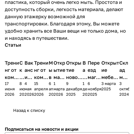
пластика, который очень легко мыть. Простота и
доступность сборки, легкость материала, делают
данную этажерку возможной для
транспортировки. Благодаря этому, Вы можете
удобно хранить все Ваши вещи не только дома, но
и находясь в путешествии.
Статьи
Трени
С
Вак
Трени
М
Откр
Откры
В
Пере
Открыт
Скл
нг от
к
анс
нг от
ы
ытие
тие
а
езд
ие
ад
комп
и
ия в
комп
в
мага
новог
к
магаз
мебель
меб
17
8
4
15
6
1
9
1
6
3 марта
3
ании
д
Чеб
ании
М
зина
о
а
ина в
ного
ели
июня
июня
мая
апреля
апреля
марта
декабря
декабря
ноября
2025
октябр
Мело
к
окс
Мело
А
в
магаз
н
г.
салона
пер
2026
2026
2026
2026
2026
2026
2025
2025
2025
2024
дия
и
ара
дия
Х
Алат
ина в
с
Чебо
в
еех
Сна
-1
х
Сна
ыре
с.
и
ксар
Чебокс
ал
Назад к списку
2
Яльчи
и
ы
арах
%
ки
Подписаться
на новости и акции