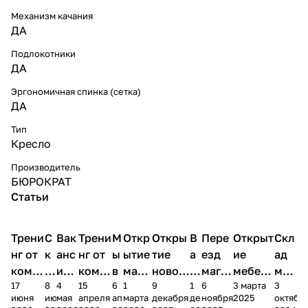
Механизм качания
ДА
Подлокотники
ДА
Эргономичная спинка (сетка)
ДА
Тип
Кресло
Производитель
БЮРОКРАТ
Статьи
Трени
С
Вак
Трени
М
Откр
Откры
В
Пере
Открыт
Скл
нг от
к
анс
нг от
ы
ытие
тие
а
езд
ие
ад
комп
и
ия в
комп
в
мага
новог
к
магаз
мебель
меб
17
8
4
15
6
1
9
1
6
3 марта
3
ании
д
Чеб
ании
М
зина
о
а
ина в
ного
ели
июня
июня
мая
апреля
апреля
марта
декабря
декабря
ноября
2025
октябр
Мело
к
окс
Мело
А
в
магаз
н
г.
салона
пер