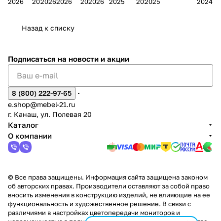
2026
2026
2026
2026
2026
2026
2025
2025
2025
2024
дия
и
ара
дия
Х
Алат
ина в
с
Чебо
в
еех
Сна
-1
х
Сна
ыре
с.
и
ксар
Чебокс
ал
Назад к списку
2
Яльчи
и
ы
арах
%
ки
Подписаться
на новости и акции
8 (800) 222-97-65
e.shop@mebel-21.ru
г. Канаш, ул. Полевая 20
Каталог
О компании
© Все права защищены. Информация сайта защищена законом
об авторских правах. Производители оставляют за собой право
вносить изменения в конструкцию изделий, не влияющие на ее
функциональность и художественное решение. В связи с
различиями в настройках цветопередачи мониторов и