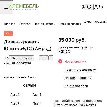
Диван-кровать
Главная
Каталог
Мягкая мебель
Прямые диваны
Хит
85 000 руб.
Диван-кровать
Цена указана с учётом
Юпитер+ДС (Амро_)
НДС 5%
0
Нет отзывов
Нет в наличии
Арт.
ЦБ-00047189
Рассчитать доставку
Артикул ткани:
Амро
Нашли дешевле?
СЕРЫЙ
Хочу в подарок
Арт.2
Арт.1
Цена действительна только для
Арт.3
Пони
интернет-магазина и может