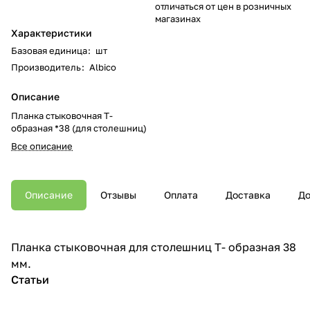
отличаться от цен в розничных
магазинах
Характеристики
Базовая единица
:
шт
Производитель
:
Albico
Описание
Планка стыковочная Т-
образная *38 (для столешниц)
Все описание
Описание
Отзывы
Оплата
Доставка
До
Планка стыковочная для столешниц Т- образная 38
мм.
Статьи