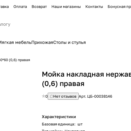
тавка
Оплата
Возврат
Наши магазины
Контакты
Бонусная п
Мягкая мебель
Прихожая
Столы и стулья
*60 (0,6) правая
Мойка накладная нержав
(0,6) правая
0
Нет отзывов
Арт.
ЦБ-00038146
Характеристики
Базовая единица
:
шт