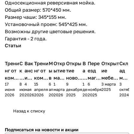
Односекционная реверсивная мойка.
Общий размер: 570*450 мм.
Размер чаши: 345*155 мм.
Установочный проем: 545*425 мм.
Возможны другие цветовые решения.
Гарантия - 2 года.
Статьи
Трени
С
Вак
Трени
М
Откр
Откры
В
Пере
Открыт
Скл
нг от
к
анс
нг от
ы
ытие
тие
а
езд
ие
ад
комп
и
ия в
комп
в
мага
новог
к
магаз
мебель
меб
17
8
4
15
6
1
9
1
6
3 марта
3
ании
д
Чеб
ании
М
зина
о
а
ина в
ного
ели
июня
июня
мая
апреля
апреля
марта
декабря
декабря
ноября
2025
октябр
Мело
к
окс
Мело
А
в
магаз
н
г.
салона
пер
2026
2026
2026
2026
2026
2026
2025
2025
2025
2024
дия
и
ара
дия
Х
Алат
ина в
с
Чебо
в
еех
Сна
-1
х
Сна
ыре
с.
и
ксар
Чебокс
ал
Назад к списку
2
Яльчи
и
ы
арах
%
ки
Подписаться
на новости и акции