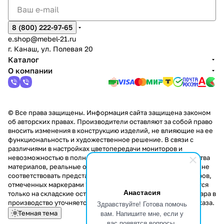
8 (800) 222-97-65
e.shop@mebel-21.ru
г. Канаш, ул. Полевая 20
Каталог
О компании
© Все права защищены. Информация сайта защищена законом
об авторских правах. Производители оставляют за собой право
вносить изменения в конструкцию изделий, не влияющие на ее
функциональность и художественное решение. В связи с
различиями в настройках цветопередачи мониторов и
невозможностью в полной мере передать некоторые свойства
материалов, реальные оттенки и текстуры продукции могут не
соответствовать представленным на сайте. Стоимость товаров,
отмеченных маркерами "Скидка!" и "Акция!" распространяется
Анастасия
только на складские остатки. Стоимость заказа данного товара в
производство уточняется у менеджера при оформлении заказа.
Здравствуйте! Готова помочь
вам. Напишите мне, если у
Темная тема
вас появятся вопросы.