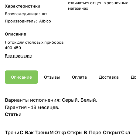
отличаться от цен в розничных
Характеристики
магазинах
Базовая единица
:
шт
Производитель
:
Albico
Описание
Лоток для столовых приборов
400-450
Все описание
Описание
Отзывы
Оплата
Доставка
До
Варианты исполнения: Серый, Белый.
Гарантия - 18 месяцев.
Статьи
Трени
С
Вак
Трени
М
Откр
Откры
В
Пере
Открыт
Скл