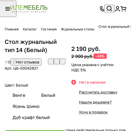
Стол журнальный 
Главная
Каталог
Гостиная
Журнальные столы
Стол журнальный
2 190 руб.
тип 14 (Белый)
2 900 руб.
-24%
0
Нет отзывов
Цена указана с учётом
Арт.
ЦБ-00042817
НДС 5%
Нет в наличии
Цвет:
Белый
Рассчитать доставку
Венге
Белый
Нашли дешевле?
Ясень Шимо
Хочу в подарок
Дуб крафт белый
Цена действительна только для